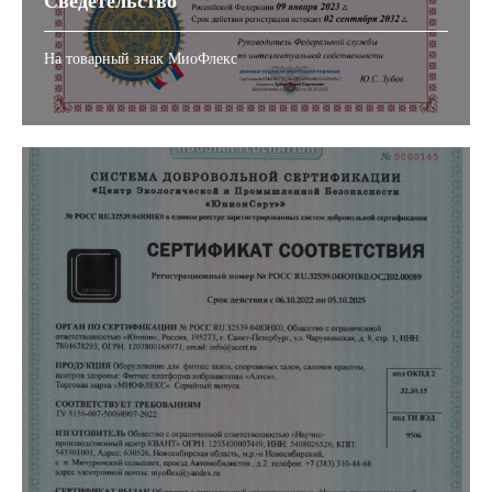
Сведетельство
На товарный знак МиоФлекс